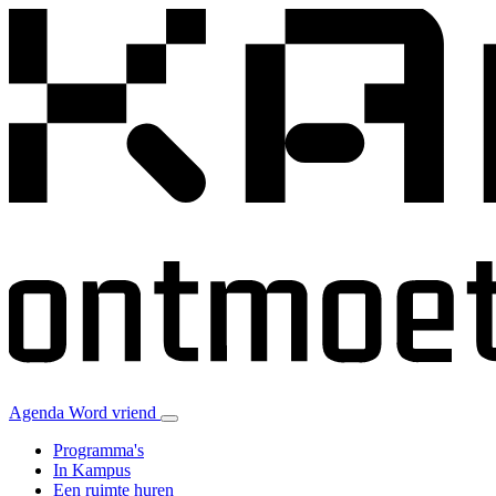
Agenda
Word vriend
Programma's
In Kampus
Een ruimte huren