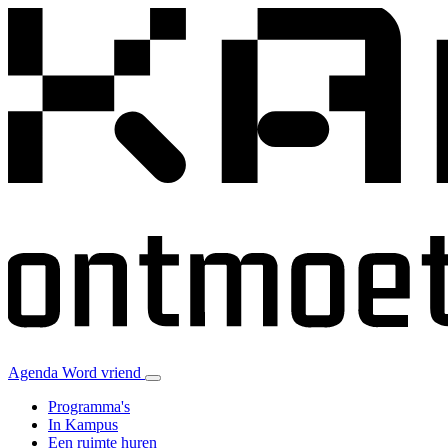
Agenda
Word vriend
Programma's
In Kampus
Een ruimte huren