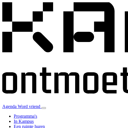
Agenda
Word vriend
Programma's
In Kampus
Een ruimte huren